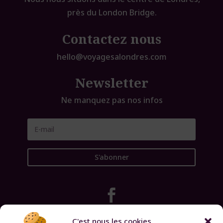
près du London Bridge.
Contactez nous
hello@voyagesalondres.com
Newsletter
Ne manquez pas nos infos
S'abonner

C'est nous les cookies