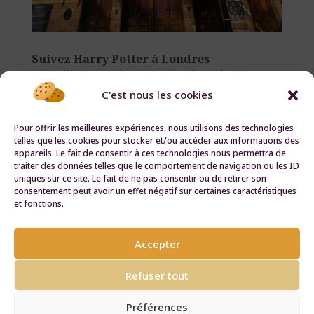
Suivez Harry Potter à Londres
par
Solène Lanza
|
Mar 29, 2022
|
London Icons
C'est nous les cookies
Suivez Harry Potter à Londres Written by
Solène Lanza Avec sa cicatrice et ses lunettes
Pour offrir les meilleures expériences, nous utilisons des technologies
telles que les cookies pour stocker et/ou accéder aux informations des
rondes, Harry Potter est devenu un
appareils. Le fait de consentir à ces technologies nous permettra de
personnage culte du patrimoine anglais. A
traiter des données telles que le comportement de navigation ou les ID
uniques sur ce site. Le fait de ne pas consentir ou de retirer son
Londres, le plus britannique des sorciers
consentement peut avoir un effet négatif sur certaines caractéristiques
enchante petits et grands dans des lieux
et fonctions.
magiques qui rendent...
Accepter
Refuser tout
Contact
Nos partenaires
Politique Confidentialité
Français
English
Préférences