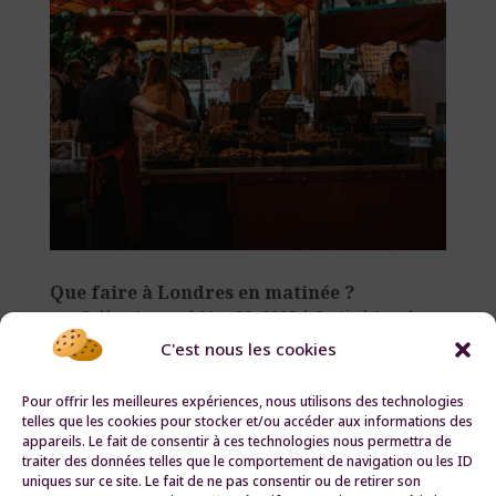
Que faire à Londres en matinée ?
par
Solène Lanza
|
Mar 28, 2022
|
Sortir à Londres
C'est nous les cookies
Que faire à Londres en matinée ? Written by
Solène Lanza Southbank, le London Eye,
Pour offrir les meilleures expériences, nous utilisons des technologies
telles que les cookies pour stocker et/ou accéder aux informations des
Westminster Bridge, Big Ben et les Maisons
appareils. Le fait de consentir à ces technologies nous permettra de
du Parlement,… vous connaissez déjà le
traiter des données telles que le comportement de navigation ou les ID
uniques sur ce site. Le fait de ne pas consentir ou de retirer son
Londres classique ? Voyages à Londres Ltd