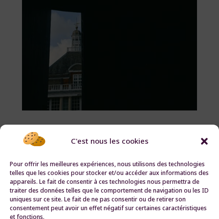
Les salles d’exposition secrètes de Londres
par
Solène Lanza
|
Nov 15, 2022
|
Sortir à Londres
C'est nous les cookies
Les salles d’exposition secrètes de Londres
Pour offrir les meilleures expériences, nous utilisons des technologies
telles que les cookies pour stocker et/ou accéder aux informations des
Written by Lassé de la National Gallery, déjà
appareils. Le fait de consentir à ces technologies nous permettra de
pro du Natural History Museum ? Voyages à
traiter des données telles que le comportement de navigation ou les ID
uniques sur ce site. Le fait de ne pas consentir ou de retirer son
Londres vous offre sa sélection de petites
consentement peut avoir un effet négatif sur certaines caractéristiques
salles d’expositions secrètes pour découvrir
et fonctions.